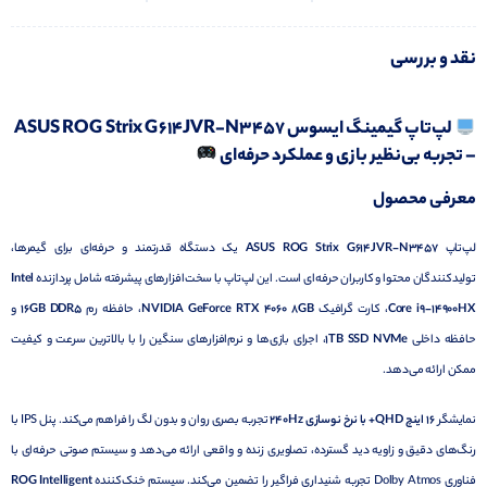
نقد و بررسی
لپ‌تاپ گیمینگ ایسوس ASUS ROG Strix G614JVR-N3457
– تجربه بی‌نظیر بازی و عملکرد حرفه‌ای
معرفی محصول
لپ‌تاپ
ASUS ROG Strix G614JVR-N3457
یک دستگاه قدرتمند و حرفه‌ای برای گیمرها،
تولیدکنندگان محتوا و کاربران حرفه‌ای است. این لپ‌تاپ با سخت‌افزارهای پیشرفته شامل پردازنده
Intel
Core i9-14900HX
، کارت گرافیک
NVIDIA GeForce RTX 4060 8GB
، حافظه رم
16GB DDR5
و
حافظه داخلی
1TB SSD NVMe
، اجرای بازی‌ها و نرم‌افزارهای سنگین را با بالاترین سرعت و کیفیت
ممکن ارائه می‌دهد.
نمایشگر
16 اینچ QHD+ با نرخ نوسازی 240Hz
تجربه بصری روان و بدون لگ را فراهم می‌کند. پنل IPS با
رنگ‌های دقیق و زاویه دید گسترده، تصاویری زنده و واقعی ارائه می‌دهد و سیستم صوتی حرفه‌ای با
فناوری Dolby Atmos تجربه شنیداری فراگیر را تضمین می‌کند. سیستم خنک‌کننده
ROG Intelligent