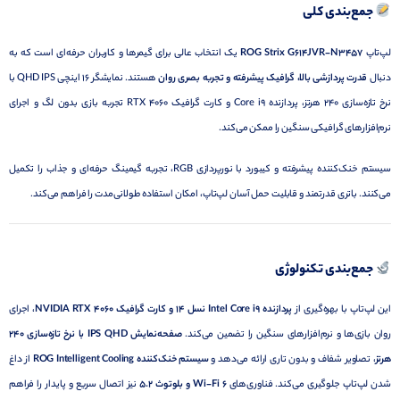
جمع‌بندی کلی
لپ‌تاپ
ROG Strix G614JVR-N3457
یک انتخاب عالی برای گیمرها و کاربران حرفه‌ای است که به
دنبال
قدرت پردازشی بالا، گرافیک پیشرفته و تجربه بصری روان
هستند. نمایشگر 16 اینچی QHD IPS با
نرخ تازه‌سازی 240 هرتز، پردازنده Core i9 و کارت گرافیک RTX 4060 تجربه بازی بدون لگ و اجرای
نرم‌افزارهای گرافیکی سنگین را ممکن می‌کند.
سیستم خنک‌کننده پیشرفته و کیبورد با نورپردازی RGB، تجربه گیمینگ حرفه‌ای و جذاب را تکمیل
می‌کنند. باتری قدرتمند و قابلیت حمل آسان لپ‌تاپ، امکان استفاده طولانی‌مدت را فراهم می‌کند.
جمع‌بندی تکنولوژی
این لپ‌تاپ با بهره‌گیری از
پردازنده Intel Core i9 نسل 14 و کارت گرافیک NVIDIA RTX 4060
، اجرای
روان بازی‌ها و نرم‌افزارهای سنگین را تضمین می‌کند.
صفحه‌نمایش IPS QHD با نرخ تازه‌سازی 240
هرتز
، تصاویر شفاف و بدون تاری ارائه می‌دهد و
سیستم خنک‌کننده ROG Intelligent Cooling
از داغ
شدن لپ‌تاپ جلوگیری می‌کند. فناوری‌های
Wi-Fi 6 و بلوتوث 5.2
نیز اتصال سریع و پایدار را فراهم