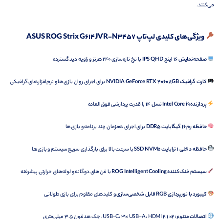
می‌کنند.
ویژگی‌های کلیدی لپ‌تاپ ASUS ROG Strix G614JVR-N3457
صفحه‌نمایش 16 اینچ IPS QHD
با نرخ تازه‌سازی 240 هرتز و زاویه دید گسترده
کارت گرافیک NVIDIA GeForce RTX 4060 8GB
برای اجرای روان بازی‌ها و نرم‌افزارهای گرافیکی
پردازنده Intel Core i9 نسل 14
با قدرت پردازشی فوق‌العاده
حافظه رم 16 گیگابایت DDR5
برای اجرای همزمان چند برنامه و بازی‌ها
حافظه داخلی 1 ترابایت SSD NVMe
با سرعت بالا برای بارگذاری سریع سیستم و بازی‌ها
سیستم خنک‌کننده ROG Intelligent Cooling
با فن‌های دوگانه و لوله‌های حرارتی پیشرفته
کیبورد با نورپردازی RGB قابل شخصی‌سازی
و کلیدهای مقاوم برای بازی طولانی
اتصالات متنوع:
2× USB-C، 3× USB-A، HDMI 2.1، جک هدفون 3.5 میلی‌متری