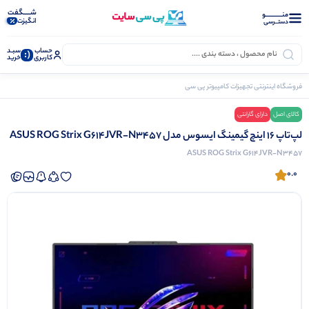
شـــــگفت
منــــــــــــو
انگیزت
دستــرسی
حساب
سبـد
(:
کاربری
خرید
فروشگاه اینترنتی تجهیزات کامپیوتر پی سی سایت
لپ تاپ
لپ‌تاپ 16 اینچ گیمینگ ایسوس مدل ASUS ROG Strix G614JVR-N3457
کالای اصل
دارای گارانتی
لپ‌تاپ 16 اینچ گیمینگ ایسوس مدل ASUS ROG Strix G614JVR-N3457
ASUS ROG Strix G614JVR-N3457
0.0