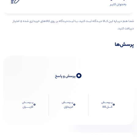
به‌عنوان کاربر
شمـا هـم دربـاره ایـن کــالا دیــدگاه ثبــت کنید، بــا ثبــت‌دیـدگاه بر روی کالاهای خریداری شده ۵ امتیاز
دریافت کنید.
پرسش‌ها
0
پرسش و پاسخ
پـــرســـش
پـــرســـش
پـــرســـش
0
0
0
کــــل کالا
خریداران
کاربـــــران