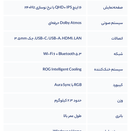
صفحه‌نمایش
16 اینچ QHD+ IPS با نرخ نوسازی 240Hz
سیستم صوتی
Dolby Atmos حرفه‌ای
اتصالات
USB-C، USB-A، HDMI، LAN، جک 3.5mm
شبکه
Wi-Fi 6 + Bluetooth 5.3
سیستم خنک‌کننده
ROG Intelligent Cooling
کیبورد
RGB با Aura Sync
وزن
حدود 2.3 کیلوگرم
باتری
طول عمر بالا