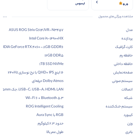
0.0
ایسوس
مشاهده ویژگی‌های محصول
مدل
ASUS ROG Strix G614JVR-N3457
پردازنده
Intel Core i9-14900HX
کارت گرافیک
VIDIA GeForce RTX 4060 – 8GB GDDR6
حافظه رم
16GB DDR5
حافظه داخلی
1TB SSD NVMe
صفحه‌نمایش
16 اینچ QHD+ IPS با نرخ نوسازی 240Hz
سیستم صوتی
Dolby Atmos حرفه‌ای
اتصالات
USB-C، USB-A، HDMI، LAN، جک 3.5mm
شبکه
Wi-Fi 6 + Bluetooth 5.3
سیستم خنک‌کننده
ROG Intelligent Cooling
کیبورد
RGB با Aura Sync
وزن
حدود 2.3 کیلوگرم
باتری
طول عمر بالا