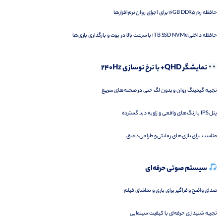
حافظه رم 16GB DDR5 برای اجرای روان نرم‌افزارها
حافظه داخلی 1TB SSD NVMe با سرعت بالا در بوت و بارگذاری بازی‌ها
نمایشگر QHD+ با نرخ نوسازی 240Hz
تجربه گیمینگ روان و بدون لگ حتی در صحنه‌های سریع
پنل IPS با رنگ‌های واقعی و زاویه دید گسترده
مناسب برای بازی‌های رقابتی و طراحی دقیق
سیستم صوتی حرفه‌ای
صدای واضح و فراگیر برای بازی و تماشای فیلم
تجربه شنیداری حرفه‌ای با کیفیت سینمایی