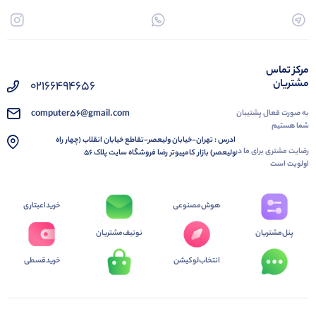
مرکز تماس
مشتریان
02166494656
computer56@gmail.com
به صورت فعال پشتیبان
شما هستیم
ادرس : تهران-خیابان ولیعصر-تقاطع خیابان انقلاب (چهار راه
رضایت مشتری برای ما در
ولیعصر) بازار کامپیوتر رضا فروشگاه سایت پلاک 56
اولویت است
هوش‌مصنوعی
خرید‌اعبتاری
پنل‌مشتریان
نوتیف‌مشتریان
انتخاب‌لوکیشن
خرید‌قسطی