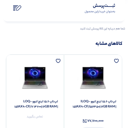
ثبـــــت‌پرسش
به‌عنوان ‌خریدار‌این‌ محصول
شما هم درباره این کالا پرسش ثبت کنید
کالاهای مشابه
لپ‌تاپ 15.6 اینچ لنوو -lLOQ
لپ‌تاپ 15.6 اینچ لنوو -LOQ
15IAX9-CF| i7 14700| 16GB RAM |
15IAX9-CF| I512450| 16GB RAM |
512GB SSD | RTX 4060 8GBFHD
512GB SSD | RTX 20504GBFHD
تماس بگیرید
IPS 144
IPS 144H
77,700,000