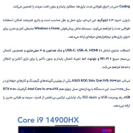
Cooling
حتی در اجرای طولانی مدت بازی‌ها، عملکرد پایدار و بدون افت سرعت را تضمین می‌کند.
با وزن حدود
2.3 کیلوگرم
، این لپ‌تاپ برای حمل و نقل مناسب است و باتری قدرتمند امکان استفاده
طولانی مدت را فراهم می‌آورد. سیستم عامل پیش‌فرض
Windows 11 Home
محیطی امن و مدرن برای
اجرای بازی‌ها و نرم‌افزارهای حرفه‌ای ارائه می‌دهد.
اتصالات متنوع شامل
USB-C، USB-A، HDMI 2.1 و جک هدفون 3.5 میلی‌متری
و همچنین اتصال
بی‌سیم سریع
Wi-Fi 6 و بلوتوث 5.2
تجربه اتصال پایدار و بدون تأخیر را برای بازی آنلاین و انتقال
داده‌ها فراهم می‌کند.
لپ‌تاپ
ASUS ROG Strix G614JVR-N3457
یکی از بهترین گزینه‌های گیمینگ و کارهای حرفه‌ای در
سال 2025 است. این دستگاه با پردازنده‌ی نسل چهاردهم
Intel Core i9-14900HX
، گرافیک
RTX 4060
8GB
، رم پرسرعت 16GB و حافظه SSD یک ترابایتی، ترکیبی بی‌نقص از قدرت، سرعت و طراحی مدرن را
ارائه می‌دهد.